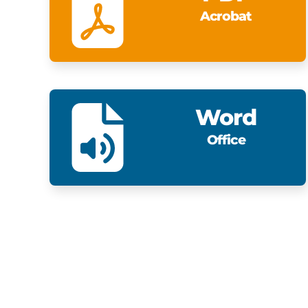
Acrobat
Word
Office